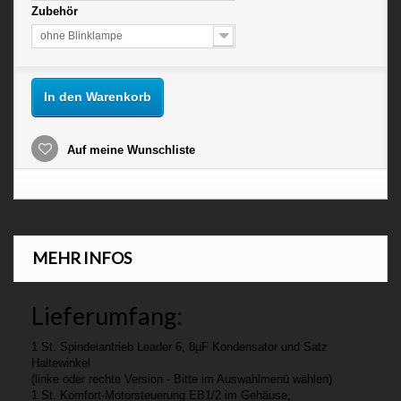
Zubehör
ohne Blinklampe
In den Warenkorb
Auf meine Wunschliste
MEHR INFOS
Lieferumfang:
1 St. Spindelantrieb Leader 6, 8µF Kondensator und Satz
Haltewinkel
(linke oder rechte Version - Bitte im Auswahlmenü wählen)
1 St. Komfort-Motorsteuerung EB1/2 im Gehäuse,