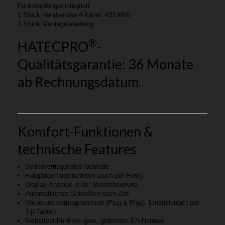
Funkempfänger integriert
1 Stück Handsender 4-Kanal, 433 MHz
1 Stück Montageanleitung
®
HATECPRO
-
Qualitätsgarantie: 36 Monate
ab Rechnungsdatum.
Komfort-Funktionen &
technische Features
Selbstverriegelndes Getriebe
Fußgängerflügelfunktion (auch per Funk)
Display-Anzeige in der Motorsteuerung
Automatisches Schließen nach Zeit
Steuerung vorprogrammiert (Plug & Play), Einstellungen per
Tip-Tasten
Selbsttest-Funktion gem. geltenden EN-Normen