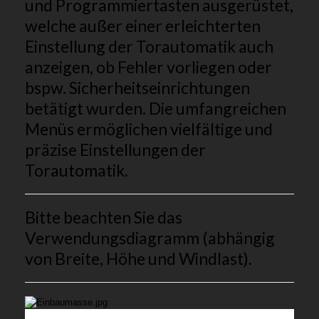
und Programmiertasten ausgerüstet,
welche außer einer erleichterten
Einstellung der Torautomatik auch
anzeigen, ob Fehler vorliegen oder
bspw. Sicherheitseinrichtungen
betätigt wurden. Die umfangreichen
Menüs ermöglichen vielfältige und
präzise Einstellungen der
Torautomatik.
Bitte beachten Sie das
Verwendungsdiagramm (abhängig
von Breite, Höhe und Windlast).