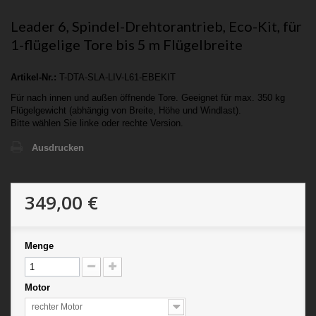
Leader 6, Spindel-Drehtorantrieb, Eco-Kit, für
1-flügelige Tore bis 5 m Flügelbreite
Artikel-Nr.:
T-DTA-SLA-LIV-L61-EBEKIT
Für nach innen und außen öffnende Tore. Geeignet für max. 350 kg
Flügelgewicht (abhängig von Breite, Höhe und Windlast).
Bitte wählen Sie linke oder rechte Version.
Ausdrucken
349,00 €
Menge
Motor
rechter Motor