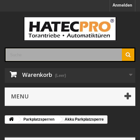
Anmelden
Warenkorb
(Leer)
MENU
Parkplatzsperren
Akku Parkplatzsperre