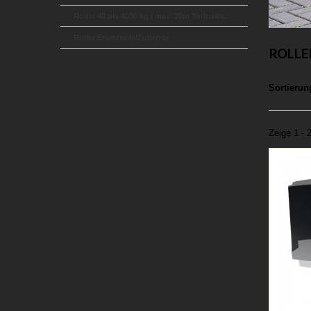
Roller 40 bis 4000 kg / max. 20m Torbreite.
Roller Ersatzteile/Zubehör
ROLLER
Sortierun
Zeige 1 - 