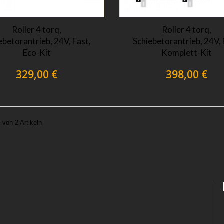
Roller 4 torq,
Roller 4 torq,
ebetorantrieb, 24V, Fast,
Schiebetorantrieb, 24V, 
Eco-Kit
Komplett-Kit
329,00 €
398,00 €
2 von 2 Artikeln