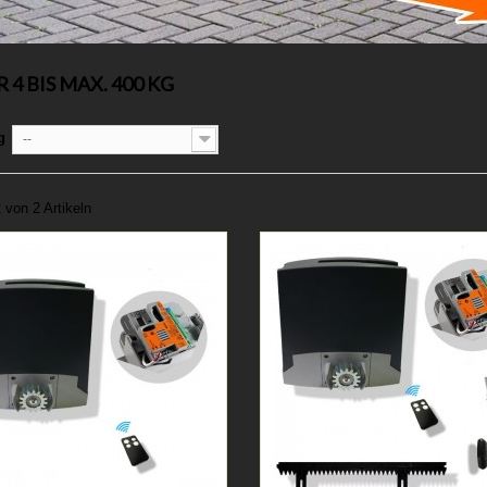
 4 BIS MAX. 400 KG
g
--
2 von 2 Artikeln