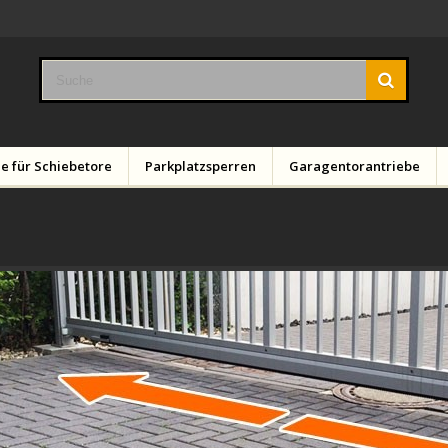
e für Schiebetore
Parkplatzsperren
Garagentorantriebe