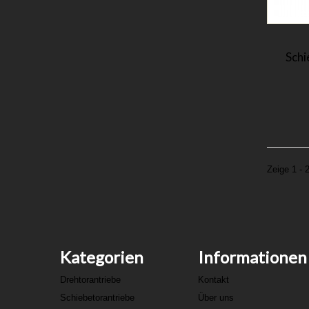
Schi
Zeige 1 - 
Kategorien
Informationen
Drehtorantriebe
Kontakt
Schiebetorantriebe
Über uns