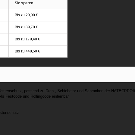
Sie sparen
Bis zu
29,90 €
Bis zu
89,70 €
Bis zu
179,40 €
Bis zu
448,50 €
Tastenschutz, passend zu Dreh-, Schiebetor und Schranken der HATECPRO® 
s Festcode und Rollingcode einlernbar.
astenschutz