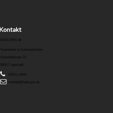
Kontakt
HATECPRO ®
Torantriebe & Automatiktüren
Ostenfeldmark 23
59557 Lippstadt
02941-14501
vertrieb@hatecpro.de