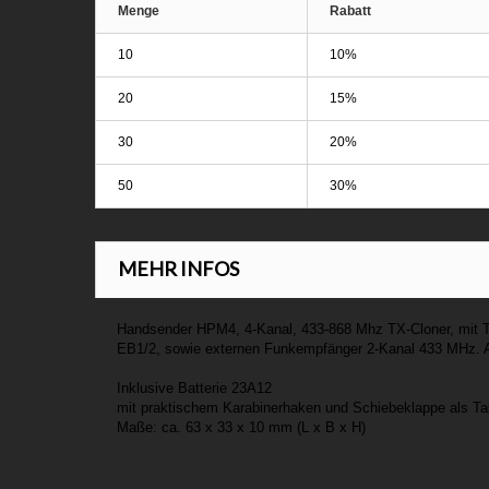
Menge
Rabatt
10
10%
20
15%
30
20%
50
30%
MEHR INFOS
Handsender HPM4, 4-Kanal, 433-868 Mhz TX-Cloner, mit 
EB1/2, sowie externen Funkempfänger 2-Kanal 433 MHz. Al
Inklusive Batterie 23A12
mit praktischem Karabinerhaken und Schiebeklappe als T
Maße: ca. 63 x 33 x 10 mm (L x B x H)