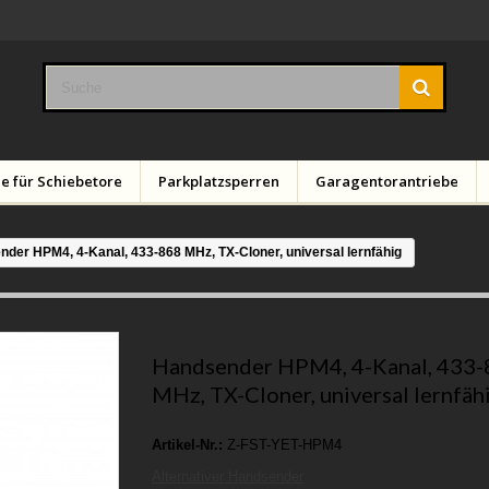
e für Schiebetore
Parkplatzsperren
Garagentorantriebe
der HPM4, 4-Kanal, 433-868 MHz, TX-Cloner, universal lernfähig
Handsender HPM4, 4-Kanal, 433
MHz, TX-Cloner, universal lernfäh
Artikel-Nr.:
Z-FST-YET-HPM4
Alternativer Handsender