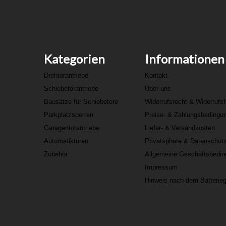
Kategorien
Informationen
Drehtorantriebe
Kontakt
Schiebetorantriebe
Über uns
Bausätze für Schiebetore
Widerrufsrecht & Widerrufs
Parkplatzsperren
Preise- & Zahlungsbedingu
Garagentorantriebe
Liefer- & Versandkosten
Automatiktüren
Privatsphäre & Datenschut
Zubehör
Allgemeine Geschäftsbedi
Impressum
Hinweis nach dem Batterie