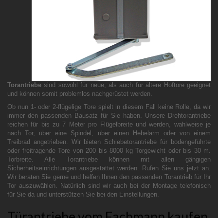
Torantriebe
sind sowohl für neue, als auch für ältere Hoftore geeignet
und können somit problemlos nachgerüstet werden.
Ob nun 1- oder 2-flügelige Tore spielt in diesem Fall keine Rolle, da wir
immer den passenden Bausatz für Sie haben. Unsere Drehtorantriebe
reichen für bis zu 7 Meter pro Flügelbreite und werden, wahlweise je
nach Tor, über eine Spindel, über einen Hebelarm oder von einem
Treibrad angetrieben. Wir bieten Schiebetorantriebe für bodengeführte
oder freitragende Tore von 200 bis 8000 kg Torgewicht oder bis 30 m.
Torbreite. Alle Torantriebe können mit allen gängigen
Sicherheitseinrichtungen ausgestattet werden. Rufen Sie uns jetzt an.
Wir beraten Sie gerne und helfen Ihnen den passenden Torantrieb für Ihr
Tor auszuwählen. Natürlich sind wir auch bei der Montage telefonisch
für Sie da und unterstützen Sie bei den Einstellungen.
Türantriebe vom Fachmann kaufen