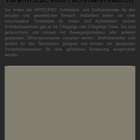
Sie finden bei HATECPRO Schiebetür- und Drehtürantriebe für den
privaten und gewerblichen Bereich. Außerdem bieten wir viele
verschiedene Türantriebe für Innen- und Außentüren. Unsere
Schiebetürantriebe gibt es für 1-flügelige oder 2-flügelige Türen. Sie sind
geräuscharm und können mit Bewegungsmeldern oder anderen
geeigneten Öffnungssensoren versehen werden. Drehtürantriebe sind
perfekt für das Nachrüsten geeignet und können mit geeigneten
Sicherheitssensoren für eine gefahrlose Benutzung ausgestattet
werden.