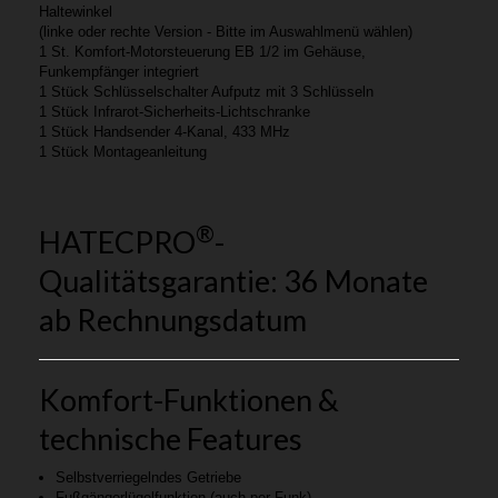
Haltewinkel
(linke oder rechte Version - Bitte im Auswahlmenü wählen)
1 St. Komfort-Motorsteuerung EB 1/2 im Gehäuse,
Funkempfänger integriert
1 Stück Schlüsselschalter Aufputz mit 3 Schlüsseln
1 Stück Infrarot-Sicherheits-Lichtschranke
1 Stück Handsender 4-Kanal, 433 MHz
1 Stück Montageanleitung
®
HATECPRO
-
Qualitätsgarantie: 36 Monate
ab Rechnungsdatum
Komfort-Funktionen &
technische Features
Selbstverriegelndes Getriebe
Fußgängerlügelfunktion (auch per Funk)