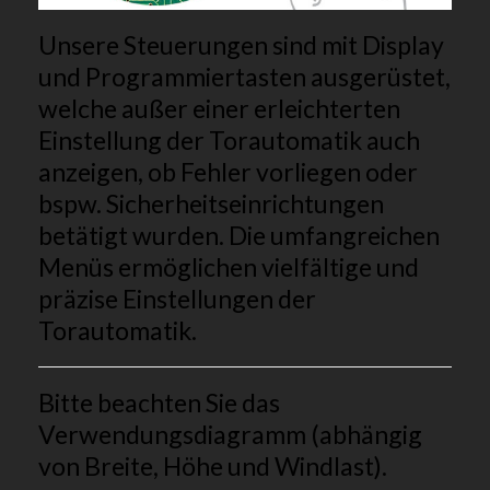
Unsere Steuerungen sind mit Display
und Programmiertasten ausgerüstet,
welche außer einer erleichterten
Einstellung der Torautomatik auch
anzeigen, ob Fehler vorliegen oder
bspw. Sicherheitseinrichtungen
betätigt wurden. Die umfangreichen
Menüs ermöglichen vielfältige und
präzise Einstellungen der
Torautomatik.
Bitte beachten Sie das
Verwendungsdiagramm (abhängig
von Breite, Höhe und Windlast).