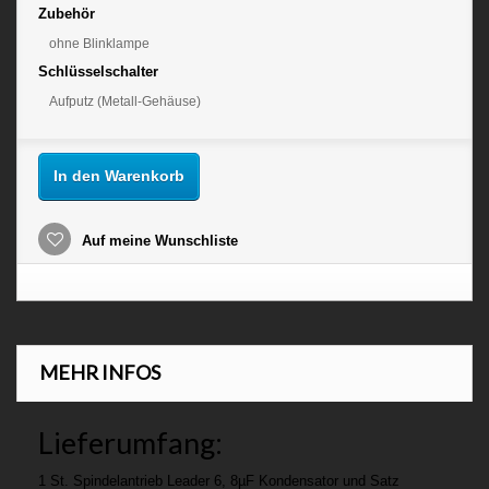
Zubehör
ohne Blinklampe
Schlüsselschalter
Aufputz (Metall-Gehäuse)
In den Warenkorb
Auf meine Wunschliste
MEHR INFOS
Lieferumfang:
1 St. Spindelantrieb Leader 6, 8µF Kondensator und Satz