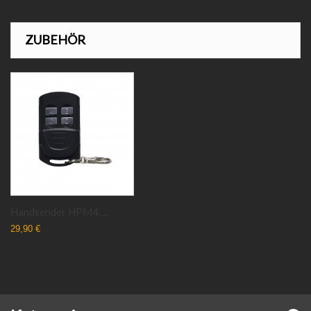
ZUBEHÖR
Handsender HPM4, ...
29,90 €