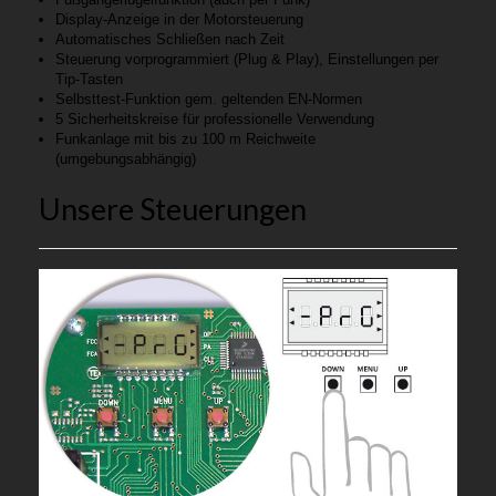
Display-Anzeige in der Motorsteuerung
Automatisches Schließen nach Zeit
Steuerung vorprogrammiert (Plug & Play), Einstellungen per
Tip-Tasten
Selbsttest-Funktion gem. geltenden EN-Normen
5 Sicherheitskreise für professionelle Verwendung
Funkanlage mit bis zu 100 m Reichweite
(umgebungsabhängig)
Unsere Steuerungen