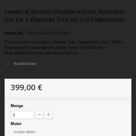
Leader 6, Spindel-Drehtorantrieb, Komplett-
Kit, für 1-flügelige Tore bis 5 m Flügelbreite
Artikel-Nr.:
T-DTA-SLA-LIV-L61-KKIT
Für nach innen und außen öffnende Tore. Geeignet für max. 350 kg
Flügelgewicht (abhängig von Breite, Höhe und Windlast).
Bitte wählen Sie linke oder rechte Version.
Ausdrucken
399,00 €
Menge
Motor
rechter Motor