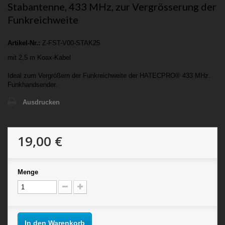
Stabantenne, 433 MHz, zur Vergrösserung der
Funkreichweite
Artikel-Nr.:
Z-FST-V00-STAK25
mit 2,5 m Koax-Kabel
Ideal zum Vergrößern der Funkreichweite der HATECPRO® 433 MHz.
Funkhandsender.
Ausdrucken
19,00 €
Menge
In den Warenkorb