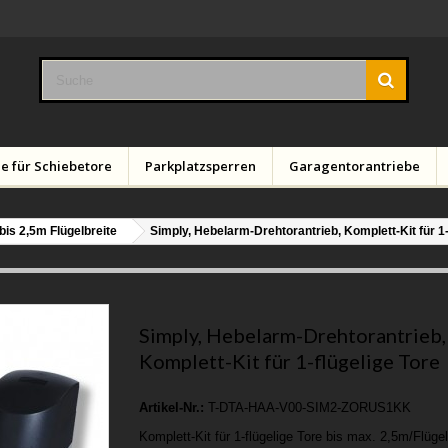
e für Schiebetore
Parkplatzsperren
Garagentorantriebe
bis 2,5m Flügelbreite
Simply, Hebelarm-Drehtorantrieb, Komplett-Kit für 1-
Simply, Hebelarm-Drehtorantrieb,
Komplett-Kit für 1-flügelige Tore
Artikel-Nr.:
T-DTA-HAA-V00-SIM2-ZORUS1KK
Komplett-Kit für 1-flügelige Tore bis max. 2,5m/Flüge