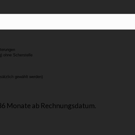
lterungen
) ohne Scherstelle
sätzlich gewählt werden)
: 36 Monate ab Rechnungsdatum.