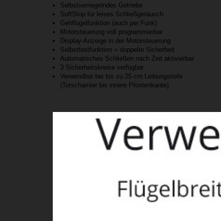
Selbstverriegelndes Getriebe
SoftStop für leises Schließgeräusch
Gehflügelfunktion (auch per Funk)
Motorsteuerung voll programmierbar
Display-Anzeige in der Motorsteuerung
Selbsttestfunktion = doppelte Sicherheit
Automatisches Schließen nach Zeit aktivierbar
3 Sicherheitskreise verfügbar
Verwendbar bei bis zu 25 cm Leibungstiefe
(Torscharnier bis innere Pfostenkante)