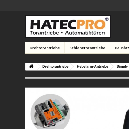
Drehtorantriebe
Schiebetorantriebe
Bausätz
Drehtorantriebe
Hebelarm-Antriebe
Simply 