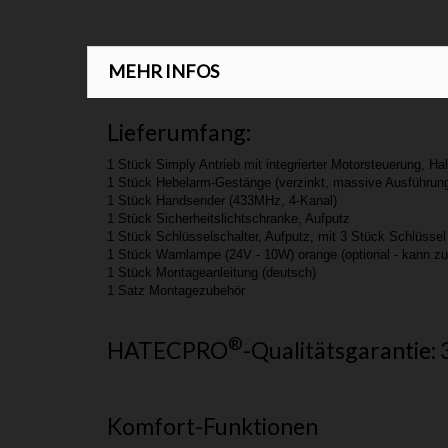
MEHR INFOS
Lieferumfang:
1 Stück Simply Antrieb mit integrierter Motorsteuerung, Ha
1 Stück Hebelarm-Gestänge (verzinkt, massive Ausführung
1 Stück Handsender (433MHz, 4-Kanal)
1 Stück Sicherheitslichtschranke, Aufputz
1 Stück Schlüsselschalter, Aufputz, mit 3 Stück Schlüssel
1 Stück Warnlampe (24V - 10W) orange (optional - kann zu
1 Stück Montageanleitung (deutsch)
1 Satz Montagezubehör
®
HATECPRO
-Qualitätsgarantie
Komfort-Funktionen