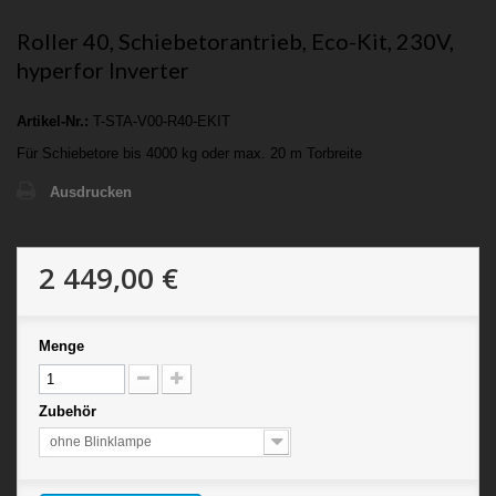
Roller 40, Schiebetorantrieb, Eco-Kit, 230V,
hyperfor Inverter
Artikel-Nr.:
T-STA-V00-R40-EKIT
Für Schiebetore bis 4000 kg oder max. 20 m Torbreite
Ausdrucken
2 449,00 €
Menge
Zubehör
ohne Blinklampe