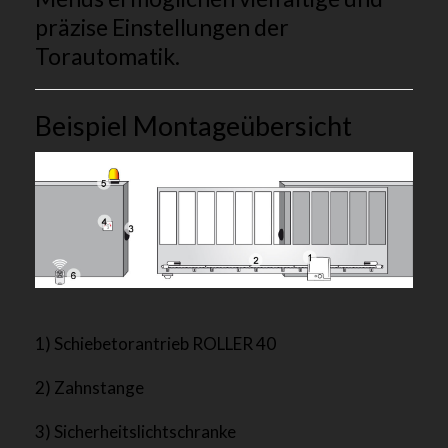
präzise Einstellungen der
Torautomatik.
Beispiel Montageübersicht
1) Schiebetorantrieb ROLLER 40
2) Zahnstange
3) Sicherheitslichtschranke