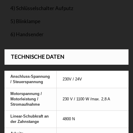
4) Schlüsselschalter Aufputz
5) Blinklampe
6) Handsender
TECHNISCHE DATEN
Anschluss-Spannung
230V / 24V
/ Steuerspannung
Motorspannung /
Motorleistung /
230 V / 1100 W /max. 2,8 A
Stromaufnahme
Linear-Schubkraft an
4800 N
der Zahnstange