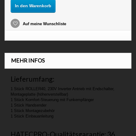
In den Warenkorb
Auf meine Wunschliste
MEHR INFOS
Lieferumfang:
1 Stück ROLLER40, 230V Inverter Antrieb mit
Endschalter
,
Montageplatte (höhenverstellbar)
1 Stück Komfort-Steuerung mit Funkempfänger
1 Stück Handsender
1 Stück Montagezubehör
1 Stück Einbauanleitung
HATECPRO-Qualitätsgarantie: 36