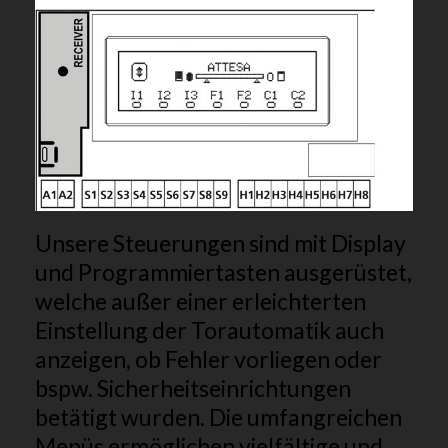
Unsere Steuerungen sind mit Display
und Programmiertasten ausgerüstet,
welche außer einer erleichterten
Einstellung der Torautomatik auch
anzeigen, ob Fehler vorliegen oder
bspw. Sicherheitseinrichtungen
betätigt wurden. Die umfangreichen
Menüs ermöglichen vielfältige und