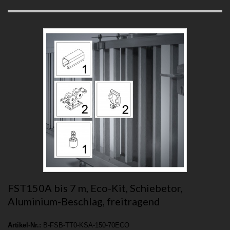
FST150A bis 7 m, Eco-Kit, Schiebetor,
Aluminium-Beschlag, freitragend
Artikel-Nr.:
B-FSB-TT0-KSA-150-70ECO