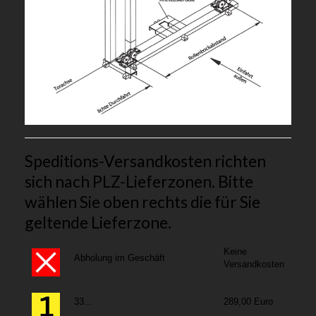
Speditions-Versandkosten richten
sich nach PLZ-Lieferzonen. Bitte
wählen Sie oben rechts die für Sie
geltende Lieferzone.
Keine
Abholung im Geschäft
Versandkosten
33...
289,00 Euro