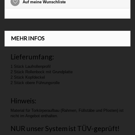
Auf meine Wunschliste
MEHR INFOS
Lieferumfang:
1 Stück Laufrollenprofil
2 Stück Rollenbock mit Grundplatte
2 Stück Kopfdeckel
2 Stück obere Führungsrolle
Hinweis:
Material für Torkörperaufbau (Rahmen, Füllstäbe und Pfosten) ist
nicht im Angebot enthalten.
NUR unser System ist TÜV-geprüft!