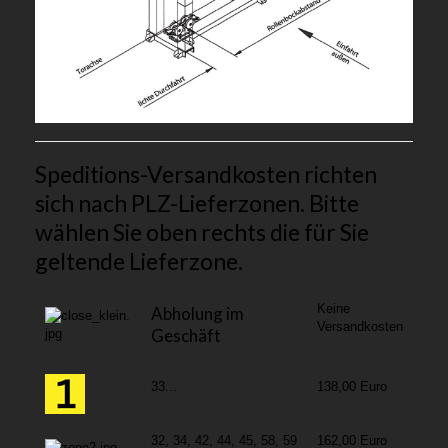
Speditions-Versandkosten richten
sich nach PLZ-Lieferzonen. Bitte
wählen Sie oben rechts die für Sie
geltende Lieferzone.
Keine
Abholung im
Versandkosten
Geschäft
33...
138,00 Euro
32, 34, 42, 44, 45, 58, 59
162,00 Euro