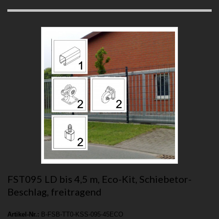
FST095 LD bis 4,5 m, Eco-Kit, Schiebetor-
Beschlag, freitragend
Artikel-Nr.:
B-FSB-TT0-KSS-095-45ECO