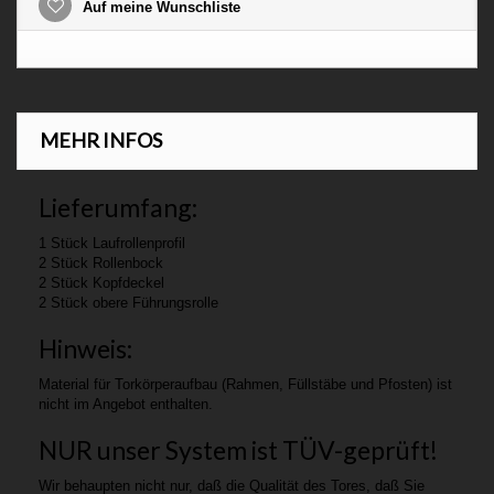
Auf meine Wunschliste
MEHR INFOS
Lieferumfang:
1 Stück Laufrollenprofil
2 Stück Rollenbock
2 Stück Kopfdeckel
2 Stück obere Führungsrolle
Hinweis:
Material für Torkörperaufbau (Rahmen, Füllstäbe und Pfosten) ist
nicht im Angebot enthalten.
NUR unser System ist TÜV-geprüft!
Wir behaupten nicht nur, daß die Qualität des Tores, daß Sie