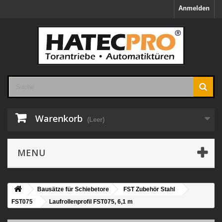
Anmelden
Warenkorb
(Leer)
MENU
Bausätze für Schiebetore
FST Zubehör Stahl
FST075
Laufrollenprofil FST075, 6,1 m