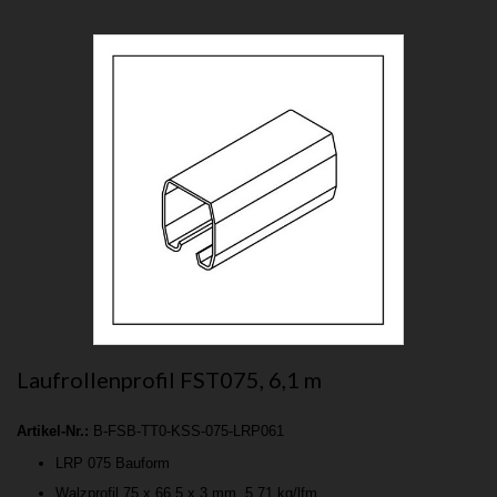
Laufrollenprofil FST075, 6,1 m
Artikel-Nr.:
B-FSB-TT0-KSS-075-LRP061
LRP 075 Bauform
Walzprofil 75 x 66,5 x 3 mm, 5,71 kg/lfm