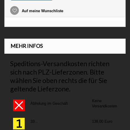
Auf meine Wunschliste
MEHR INFOS
Speditions-Versandkosten richten
sich nach PLZ-Lieferzonen. Bitte
wählen Sie oben rechts die für Sie
geltende Lieferzone.
Keine
Abholung im Geschäft
Versandkosten
33...
138,00 Euro