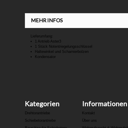
MEHR INFOS
Lieferumfang:
1 Antrieb Aster3
1 Stück Notentriegelungsschlüssel
Haltewinkel und Scharnierbolzen
Kondensator
Kategorien
Informationen
Drehtorantriebe
Kontakt
Schiebetorantriebe
Über uns
Bausätze für Schiebetore
Widerrufsrecht & Widerrufs