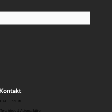
Kontakt
HATECPRO ®
Torantriebe & Automatiktüren