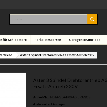
e für Schiebetore
Parkplatzsperren
Garagentorantriebe
zantriebe
Aster 3 Spindel Drehtorantrieb A3 Ersatz-Antrieb 230V
Aster 3 Spindel Drehtorantrieb A
Ersatz-Antrieb 230V
Artikel-Nr.:
T-DTA-SLA-P00-A3-ERANOS
-Lieferzeit auf Anfrage-