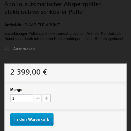
Apollo, automatischer Absperrpoller,
elektrisch versenkbarer Poller
Artikel-Nr.:
P-AAP-ELE-APOKIT
Zuverlässiger Poller dank elektromechanischem Antrieb. Komfortable
Benutzung durch integrierten Funkempfänger. Leises Betriebsgeräusch.
Ausdrucken
2 399,00 €
Menge
In den Warenkorb