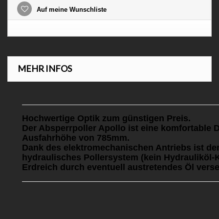
Auf meine Wunschliste
MEHR INFOS
Hochwertige Optik zum günstigen Preis.
Der Absperrpoller Apollo ist eine komfortabl
Ausfahrhöhe von 785mm.
Dank des elektromechanischen Antriebs ist der
hydraulisches Pollersystem (kein Hydrauliköl-
Erdreich durch eventuell austretendes Öl vers