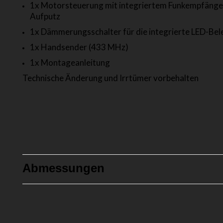
1x Motorsteuerung mit integriertem Funkempfänge
Aufputz
1x Dämmerungsschalter für die integrierte LED-Be
1x Handsender (433 MHz)
1x Montageanleitung
Technische Änderung und Irrtümer vorbehalten
Abmessungen