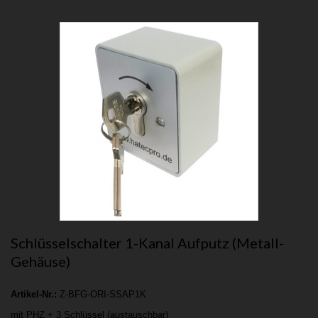
Schlüsselschalter 1-Kanal Aufputz (Metall-
Gehäuse)
Artikel-Nr.:
Z-BFG-ORI-SSAP1K
mit PHZ + 3 Schlüssel (austauschbar)