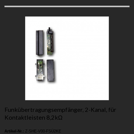
Funkübertragungsempfänger, 2-Kanal, für
Kontaktleisten 8,2kΩ
Artikel-Nr.:
Z-SHE-V00-FSÜ2KE