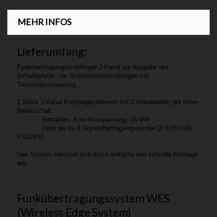
MEHR INFOS
Lieferumfang:
Funkübertragungsempfänger 2-Kanal zur Ausgabe des
Schaltbefehls von Sicherheitseinrichtungen zur
Torantriebssteuerung.
1 Stück 2-Kanal Empfangsstationen mit 2 redundanten pot.freien
Relaisschalt
kontakten, Anschlusspannung: 24 Volt
Lernt bis zu 8 Signalübertragungssender (Z-SHE-V00-
FSÜ2KS)
Das System zeichnet sich durch einfache und schnelle Montage
aus.
Funkübertragungssystem WES
(Wireless Edge System)