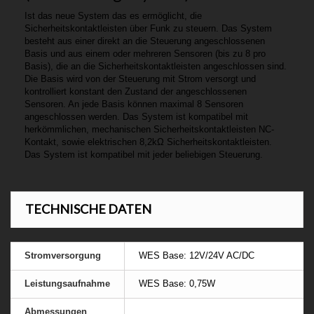
Ist das neue System das es ermöglicht, die
Sicherheitskontaktleisten über Funk zu steuern. Das System
besteht aus einer direkt an die Steuerung angeschlossenen
Basis und aus einem oder mehreren Sensoren (bis zu 8 pro
Basis), die an die Sicherheitskontaktleisten angeschlossen sind.
Die Basis wird von der Steuerung mit Strom versorgt und
kontrolliert konstant den Zustand der angeschlossenen
Sensoren. An jede Basis können maximal 8 Sensoren
angeschlossen werden. Das System ist kompatibel mit
herkömmlichen, mechanischen Sicherheitskontaktleisten NC-
Kontakt, sowie elektrischen 8,2kΩ Sicherheitskontaktleisten.
Das System ist kompatibel mit jeder beliebigen Steuerung.
TECHNISCHE DATEN
Stromversorgung
WES Base: 12V/24V AC/DC
Leistungsaufnahme
WES Base: 0,75W
Abmessungen