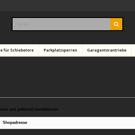
e für Schiebetore
Parkplatzsperren
Garagentorantriebe
nnen uns jederzeit kontaktieren:
Shopadresse