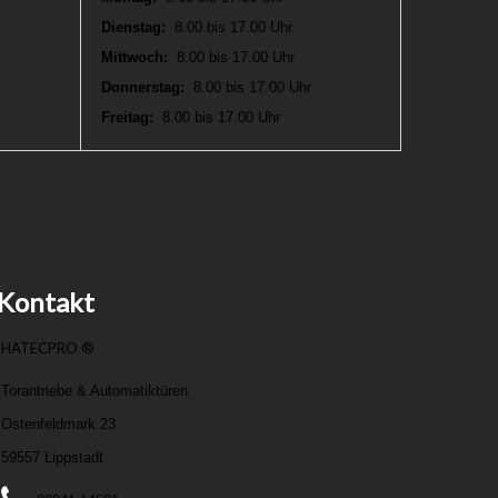
Dienstag:
8.00 bis 17.00 Uhr
Mittwoch:
8.00 bis 17.00 Uhr
Donnerstag:
8.00 bis 17.00 Uhr
Freitag:
8.00 bis 17.00 Uhr
Kontakt
HATECPRO ®
Torantriebe & Automatiktüren
Ostenfeldmark 23
59557 Lippstadt