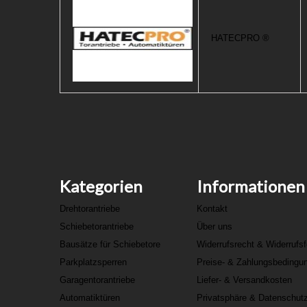
HATECPRO ®
Kategorien
Informationen
Drehtorantriebe
Kontakt
Schiebetorantriebe
Über uns
Bausätze für Schiebetore
Widerrufsrecht & Widerrufs
Parkplatzsperren
Preise- & Zahlungsbedingu
Garagentorantriebe
Liefer- & Versandkosten
Automatiktüren
Privatsphäre & Datenschut