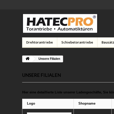
Drehtorantriebe
Schiebetorantriebe
Bausätz
Unsere Filialen
UNSERE FILIALEN
Hier eine detaillierte Liste unserer Ladengeschäfte, Sie kö
Logo
Shopname