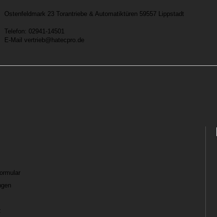
Ostenfeldmark 23
Torantriebe & Automatiktüren
59557
Lippstadt
Telefon: 02941-14501
E-Mail vertrieb@hatecpro.de
formular
ngen
z