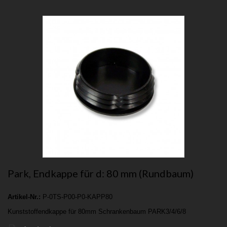
Park, Endkappe für d: 80 mm (Rundbaum)
Artikel-Nr.:
P-0TS-P00-P0-KAPP80
Kunststoffendkappe für 80mm Schrankenbaum PARK3/4/6/8