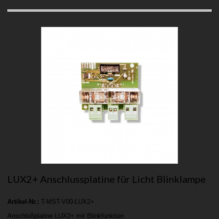
LUX2+ Anschlussplatine für Licht Blinklampe
Artikel-Nr.:
T-MST-V00-LUX2+
Anschlußplatine LUX2+ mit Blinkfunktion