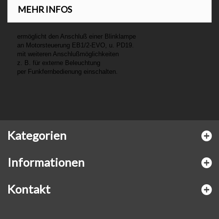
MEHR INFOS
ermöglicht den Anschluß einer Blinklampe
an Motorsteuerung EB1/2-EVO, u. PD19.
mit weiteren Anschlußmöglichkeiten
z. B. für externe Beleuchtung
per Funkfernbedienung einschalten.
Kategorien
Informationen
Kontakt