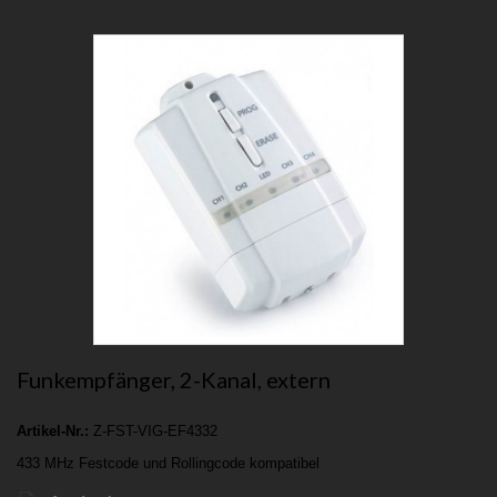
Funkempfänger, 2-Kanal, extern
Artikel-Nr.:
Z-FST-VIG-EF4332
433 MHz Festcode und Rollingcode kompatibel