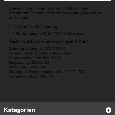
Externer Funkempfänger, 2-Kanal, 433 Mhz AM, lernt
verschiedene Festcode- oder Rollcodesysteme (Kompatibilität
auf Anfrage).
12/24 Volt Anschlußspannung
2 Relaisausgänge (NO) bis 0,5A/24 Volt belastbar
Technische Daten Funkempfänger 2-Kanal
Spannungsversorgung: 12/24V DC AC
Stromaufnahme: 15 mA (Stand-by-modus)
Gehäusemaße in mm: 90 x 56 x 22
Frequenz: 433,92 MHz AM
Anzahl max. Codes: 200
Zulässiger Außentemperaturbereich: - 20 C°/+ 70C°
Gehäuse/Schutzart: ABS IP30
Kategorien