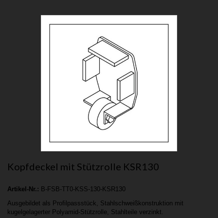
Kopfdeckel mit Stützrolle KSR130
Artikel-Nr.:
B-FSB-TT0-KSS-130-KSR130
Ausgebildet als Profilpassstück, Stahlschweißkonstruktion mit
kugelgelagerter Polyamid-Stützrolle, Stahlteile verzinkt.