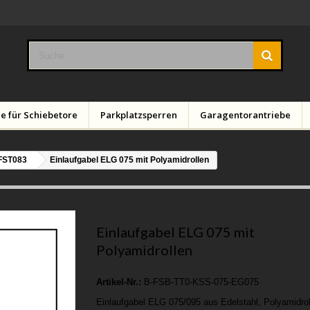
e für Schiebetore
Parkplatzsperren
Garagentorantriebe
FST083
Einlaufgabel ELG 075 mit Polyamidrollen
Einlaufgabel ELG 075 mit
Polyamidrollen
Artikel-Nr.:
B-FSB-TT0-KSS-075-EG075
Einlaufgabel ELG 075/095 aus Edelstahl, Polyamidrol